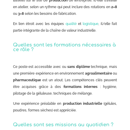
Basé(e) sur le site de
production
de l’entreprise, il/elle travaille
en atelier, selon un rythme qui peut inclure des rotations en
2×8
ou
3×8
selon les besoins de fabrication.
En lien étroit avec les équipes
qualité
et
logistique
, il/elle fait
partie intégrante de la chaîne de valeur industrielle.
Quelles sont les formations nécessaires à
ce rôle ?
Ce poste est accessible avec ou
sans diplôme
technique, mais
une première expérience en environnement
agroalimentaire
ou
pharmaceutique
est un atout. Les compétences clés peuvent
être acquises grâce à des
formations internes
: hygiène,
pilotage de la géluleuse, techniques de mélange.
Une expérience préalable en
production industrielle
(gélules,
poudres, formes sèches) est appréciée.
Quelles sont ses missions au quotidien ?