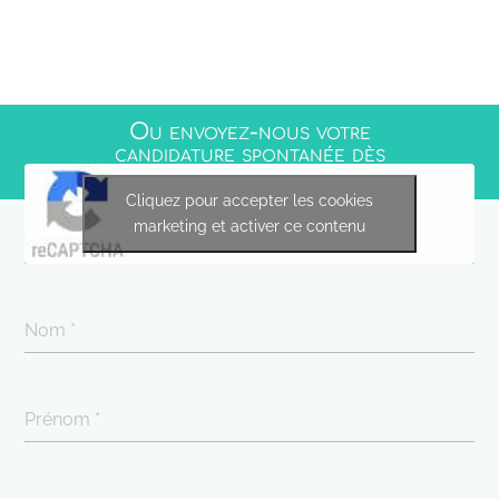
Ou envoyez-nous votre
candidature spontanée dès
maintenant !
Cliquez pour accepter les cookies
marketing et activer ce contenu
Nom
*
Prénom
*