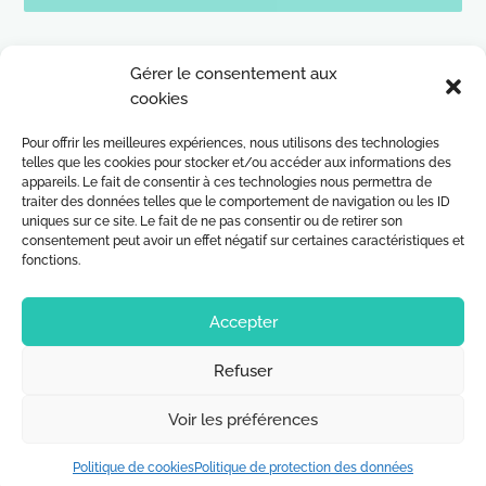
Gérer le consentement aux
cookies
Pour offrir les meilleures expériences, nous utilisons des technologies
telles que les cookies pour stocker et/ou accéder aux informations des
appareils. Le fait de consentir à ces technologies nous permettra de
traiter des données telles que le comportement de navigation ou les ID
uniques sur ce site. Le fait de ne pas consentir ou de retirer son
consentement peut avoir un effet négatif sur certaines caractéristiques et
ELITEPHARM LABORATOIRES
fonctions.
17 rue des frères Lumière
67201 Eckbolsheim, France
Accepter
Téléphone :
+33 (0)3 88 10 28 98
Refuser
E-mail :
contact@elitepharm.fr
Voir les préférences
Politique de cookies
Politique de protection des données