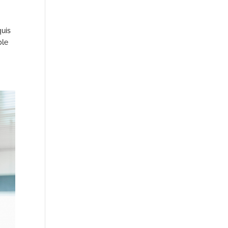
quis
ble